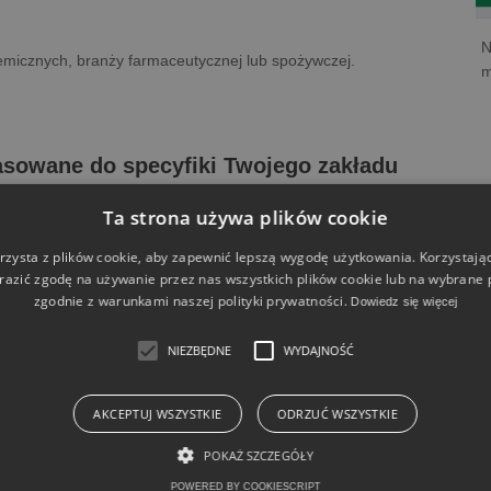
N
micznych, branży farmaceutycznej lub spożywczej.
m
sowane do specyfiki Twojego zakładu
Ta strona używa plików cookie
y zagrożeń i oceny ryzyka, w oparciu o metody dopasowane do
rzysta z plików cookie, aby zapewnić lepszą wygodę użytkowania. Korzystając 
azić zgodę na używanie przez nas wszystkich plików cookie lub na wybrane pl
zgodnie z warunkami naszej polityki prywatności.
Dowiedz się więcej
peracyjnych w procesach przemysłowych (w zależności od
NIEZBĘDNE
WYDAJNOŚĆ
AZOP)
AKCEPTUJ WSZYSTKIE
ODRZUĆ WSZYSTKIE
wych błędów
POKAŻ SZCZEGÓŁY
POWERED BY COOKIESCRIPT