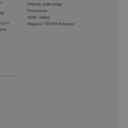
 z
Artykuły, białe księgi
Prezentacje
wg
Ulotki, foldery
iczych
Magazyn "DEKRA Solutions"
wych