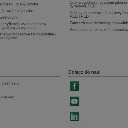
Ocena zgodności systemu jakości
agrożeń i oceny ryzyka
dyrektywą PED
eństwo funkcjonalne
Odbiory elementów ciśnieniowych 
PED/TPED
nwestycyjny
Zatwierdzania technologii spawaln
 certyfikacja wyposażenia w
 zagrożonych wybuchem
Przenoszenie oznaczeń materiało
ństwo procesowe i funkcjonalne -
earningowe
Dołącz do nas!
a przemysłu
a
 prasowy