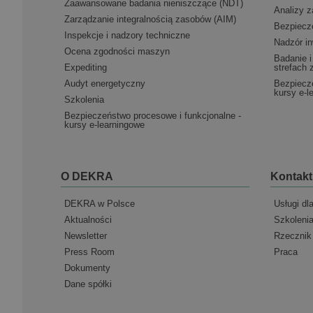
Zaawansowane badania nieniszczące (NDT)
Analizy z
Zarządzanie integralnością zasobów (AIM)
Bezpiecz
Inspekcje i nadzory techniczne
Nadzór i
Ocena zgodności maszyn
Badanie i
Expediting
strefach
Audyt energetyczny
Bezpiecze
kursy e-l
Szkolenia
Bezpieczeństwo procesowe i funkcjonalne -
kursy e-learningowe
O DEKRA
Kontakt
DEKRA w Polsce
Usługi dl
Aktualności
Szkoleni
Newsletter
Rzecznik
Press Room
Praca
Dokumenty
Dane spółki